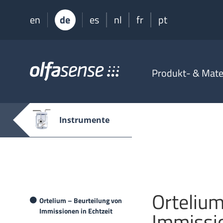
en
de
es
nl
fr
pt
Olfasense
Produkt- & Mater
-
From
Odour
Data
Instrumente
to
Odour
Knowledge
Ortelium
Ortelium – Beurteilung von
Immissionen in Echtzeit
Immissio