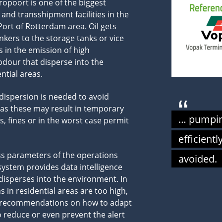
opoort is one of the biggest
and transshipment facilities in the
Port of Rotterdam area. Oil gets
nkers to the storage tanks or vice
s in the emission of high
odour that disperse into the
ntial areas.
 dispersion is needed to avoid
as these may result in temporary
… pumpin
s, fines or in the worst case permit
efficient
ss parameters of the operations
avoided.
system provides data intelligence
isperses into the environment. In
 in residential areas are too high,
 recommendations on how to adapt
reduce or even prevent the alert