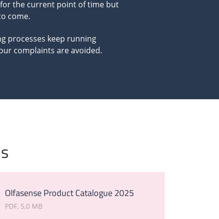
 for the current point of time but
 to come.
ng processes keep running
dour complaints are avoided.
s
Olfasense Product Catalogue 2025
PDF
5,0 MB