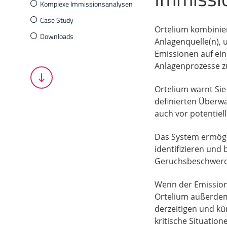
Komplexe Immissionsanalysen
Case Study
Ortelium kombinie
Downloads
Anlagenquelle(n), 
Emissionen auf ein
Anlagenprozesse z
Ortelium warnt Sie
definierten Überwa
auch vor potentiel
Das System ermögl
identifizieren und
Geruchsbeschwerd
Wenn der Emissions
Ortelium außerdem
derzeitigen und k
kritische Situation