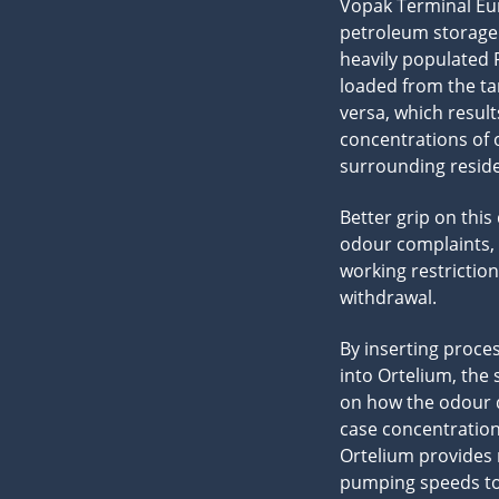
Vopak Terminal Eur
petroleum storage 
heavily populated 
loaded from the ta
versa, which result
concentrations of 
surrounding reside
Better grip on this
odour complaints, 
working restriction
withdrawal.
By inserting proce
into Ortelium, the 
on how the odour d
case concentrations
Ortelium provides
pumping speeds to 