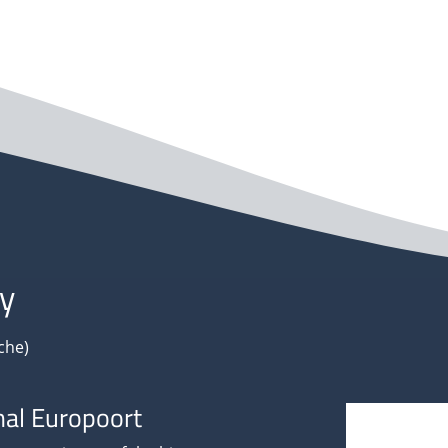
y
che)
al Europoort