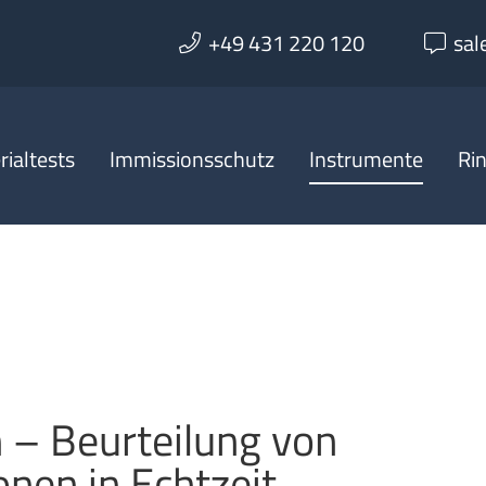
+49 431 220 120
sal
ialtests
Immissionsschutz
Instrumente
Ri
 – Beurteilung von
nen in Echtzeit