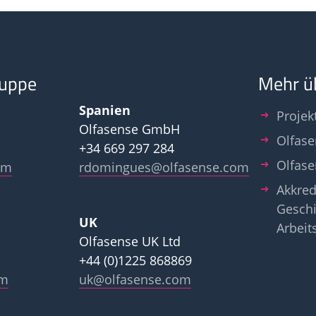
ruppe
Mehr ü
Spanien
Projek
Olfasense GmbH
Olfase
+34 669 297 284
Olfas
om
rdomingues@olfasense.com
Akkred
Geschi
UK
Arbeit
Olfasense UK Ltd
+44 (0)1225 868869
om
uk@olfasense.com