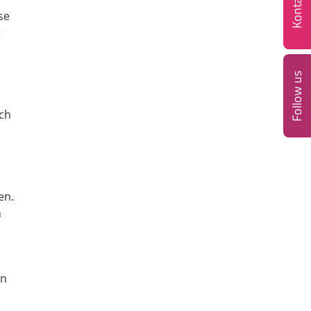
Kontakt
se
t
Follow us
ich
en.
n
in