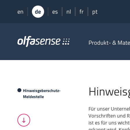
en
de
es
nl
fr
pt
Olfasense
Produkt- & Mater
-
From
Odour
Data
to
Odour
Knowledge
Hinweis
Hinweisgeberschutz-
Meldestelle
Für unser Unterneh
Vorschriften und 
ist es für uns wich
erkannt wird. Kon