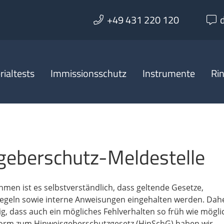
+49 431 220 120
ialtests
Immissionsschutz
Instrumente
Ri
geberschutz-Meldestelle
men ist es selbstverständlich, dass geltende Gesetze,
Regeln sowie interne Anweisungen eingehalten werden. Dah
tig, dass auch ein mögliches Fehlverhalten so früh wie mögli
form zum Hinweisgeberschutzgesetz (HinSchG) haben wir