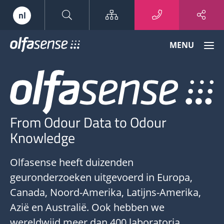
Sitemap
nl
Olfasense
MENU
-
From
O
Odour
Data
-
to
F
Odour
From Odour Data to Odour
Knowledge
O
Knowledge
D
t
Olfasense heeft duizenden
O
geuronderzoeken uitgevoerd in Europa,
K
Canada, Noord-Amerika, Latijns-Amerika,
Azië en Australië. Ook hebben we
wereldwijd meer dan 400 laboratoria,