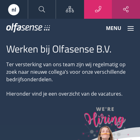
Sitemap
nl
Olfasense
MENU
-
From
Werken bij Olfasense B.V.
Odour
Data
to
Ter versterking van ons team zijn wij regelmatig op
Odour
zoek naar nieuwe collega’s voor onze verschillende
Knowledge
bedrijfsonderdelen.
Hieronder vind je een overzicht van de vacatures.