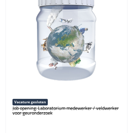
Vacature gesloten
Job opening: Laboratorium medewerker / veldwerker
voor geuronderzoek