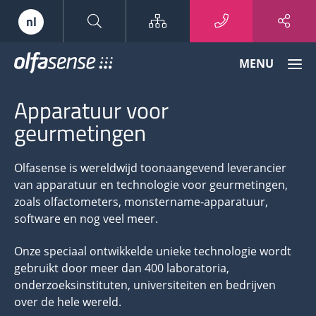
Sitemap
nl
Olfasense
MENU
-
From
Apparatuur voor
Odour
Data
geurmetingen
to
Odour
Olfasense is wereldwijd toonaangevend leverancier
Knowledge
van apparatuur en technologie voor geurmetingen,
zoals olfactometers, monstername-apparatuur,
software en nog veel meer.
Onze speciaal ontwikkelde unieke technologie wordt
gebruikt door meer dan 400 laboratoria,
onderzoeksinstituten, universiteiten en bedrijven
over de hele wereld.