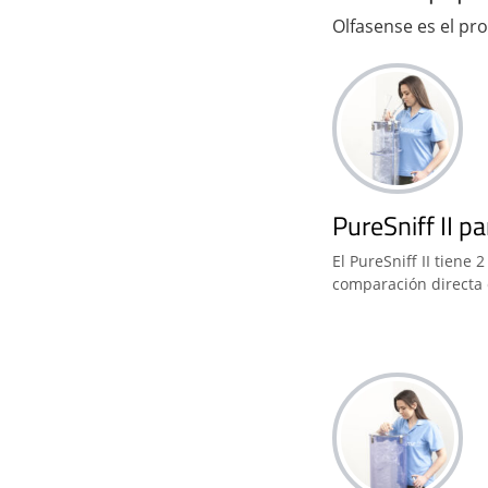
Olfasense es el pr
PureSniff II p
El PureSniff II tiene
comparación directa 