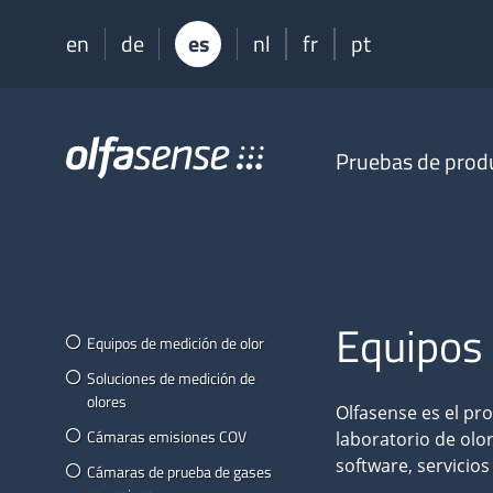
en
de
es
nl
fr
pt
Olfasense
Pruebas de prod
-
From
Odour
Data
to
Odour
Knowledge
Equipos 
Equipos de medición de olor
Soluciones de medición de
olores
Olfasense es el pr
Cámaras emisiones COV
laboratorio de olo
software, servicio
Cámaras de prueba de gases