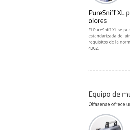
PureSniff XL p
olores
El PureSniff XL se pu
estandarizada del air
requisitos de la norm
4302.
Equipo de m
Olfasense ofrece u