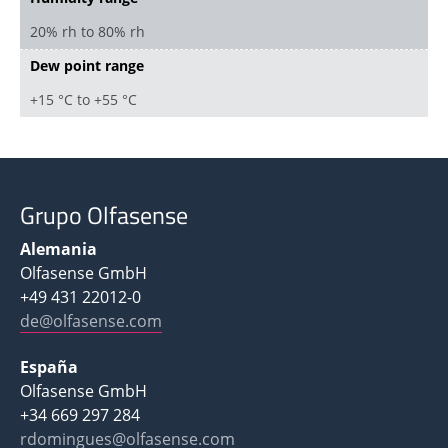
20% rh to 80% rh
Dew point range
+15 °C to +55 °C
Grupo Olfasense
Alemania
Olfasense GmbH
+49 431 22012-0
de@olfasense.com
España
Olfasense GmbH
+34 669 297 284
rdomingues@olfasense.com