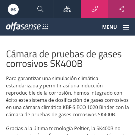
Sitemap
es
Olfasense
MENU
-
From
Odour
Cámara de pruebas de gases
Data
to
corrosivos SK400B
Odour
Knowledge
Para garantizar una simulación climática
estandarizada y permitir así una inducción
reproducible de la corrosión, hemos integrado con
éxito este sistema de dosificación de gases corrosivos
en una cámara climática KBF-S ECO 1020 Binder con la
cámara de pruebas de gases corrosivos SK400B.
Gracias a la última tecnología Peltier, la SK400B no