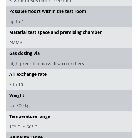
618 mm x 606 mm x 1070 mm
Possible floors within the test room
up to 4
Material test space and premixing chamber
PMMA
Gas dosing via
high-precision mass flow controllers
Air exchange rate
3 to 10
Weight
ca. 500 kg
Temperature range
10° C to 60° C
Humidity range