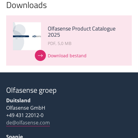
Downloads
Olfasense Product Catalogue
2025
PDF
5,0 MB
Download bestand
Olfasense groep
Duitsland
Olfasense GmbH
+49 431 22012-0
de@olfasense.com
Spanje