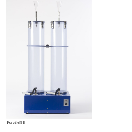
PureSniff II