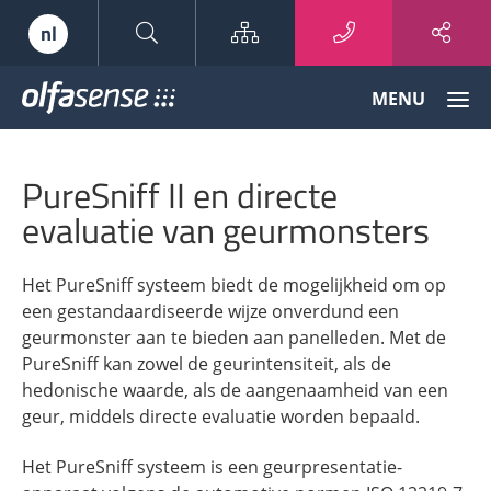
Sitemap
nl
Olfasense
MENU
-
From
Odour
PureSniff II en directe
Data
to
evaluatie van geurmonsters
Odour
Knowledge
Het PureSniff systeem biedt de mogelijkheid om op
een gestandaardiseerde wijze onverdund een
geurmonster aan te bieden aan panelleden. Met de
PureSniff kan zowel de geurintensiteit, als de
hedonische waarde, als de aangenaamheid van een
geur, middels directe evaluatie worden bepaald.
Het PureSniff systeem is een geurpresentatie-