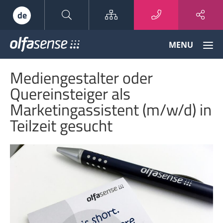
Sitemap
de
Olfasense
MENU
-
From
Mediengestalter oder
Odour
Data
Quereinsteiger als
to
Marketingassistent (m/w/d) in
Odour
Knowledge
Teilzeit gesucht