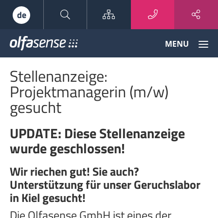
Sitemap
de
Olfasense
MENU
-
From
Stellenanzeige:
Odour
Data
Projektmanagerin (m/w)
to
gesucht
Odour
Knowledge
UPDATE: Diese Stellenanzeige
wurde geschlossen!
Wir riechen gut! Sie auch?
Unterstützung für unser Geruchslabor
in Kiel gesucht!
Die Olfasense GmbH ist eines der