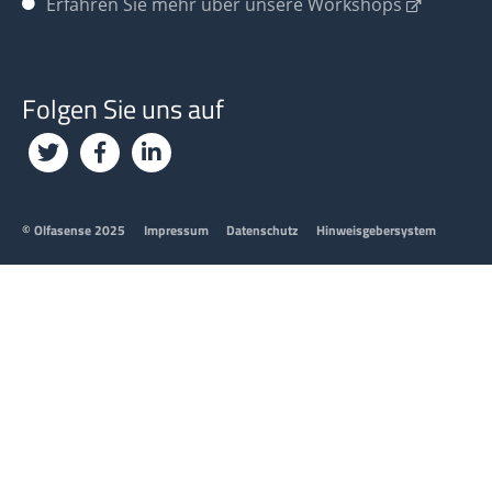
Erfahren Sie mehr über unsere Workshops
Folgen Sie uns auf
Footer
© Olfasense 2025
Impressum
Datenschutz
Hinweisgebersystem