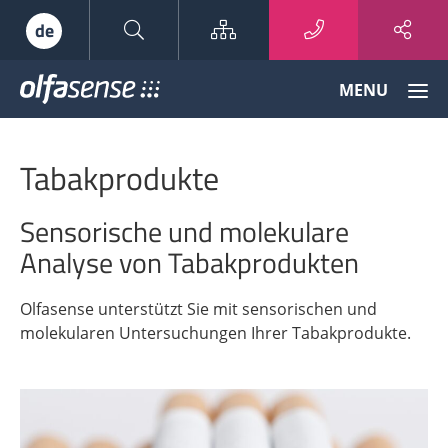
Sitemap
de
Olfasense
MENU
-
From
Odour
Tabakprodukte
Data
to
Odour
Sensorische und molekulare
Knowledge
Analyse von Tabakprodukten
Olfasense unterstützt Sie mit sensorischen und
molekularen Untersuchungen Ihrer Tabakprodukte.