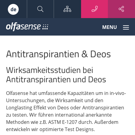
Sitemap
de
Olfasense
MENU
-
From
Odour
Antitranspirantien & Deos
Data
to
Odour
Wirksamkeitsstudien bei
Knowledge
Antitranspirantien und Deos
Olfasense hat umfassende Kapazitäten um in in-vivo-
Untersuchungen, die Wirksamkeit und den
Longlasting Effekt von Deos oder Antitranspirantien
zu testen. Wir führen international anerkannte
Methoden wie z.B. ASTM E-1207 durch. Außerdem
entwickeln wir optimierte Test Designs.