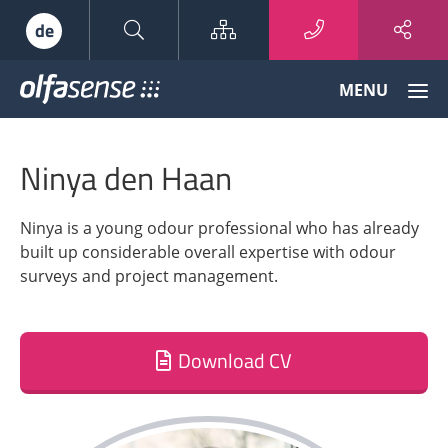
Sitemap
de
Olfasense
MENU
-
From
Odour
Ninya den Haan
Data
to
Odour
Ninya is a young odour professional who has already
Knowledge
built up considerable overall expertise with odour
surveys and project management.
Download CV