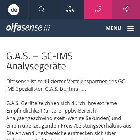
Sitemap
de
Olfasense
MENU
-
From
Odour
G.A.S. – GC-IMS
Data
to
Analysegeräte
Odour
Knowledge
Olfasense ist zertifizierter Vertriebspartner des GC-
IMS Spezialisten G.A.S. Dortmund.
G.A.S. Geräte zeichnen sich durch ihre extreme
Empfindlichkeit (unterer ppbv-Bereich),
Analysengeschwindigkeit (wenige Sekunden) und
einem überzeugenden Preis-/Leistungsverhältnis aus.
Die Anwendungsbereiche erstrecken sich über