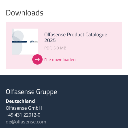
Downloads
Olfasense Product Catalogue
2025
PDF
5,0 MB
File downloaden
Olfasense Gruppe
Deutschland
Olfasense GmbH
+49 431 22012-0
de@olfasense.com