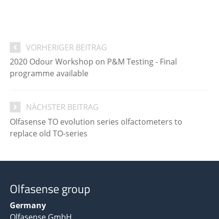
VORHERIGER BEITRAG
2020 Odour Workshop on P&M Testing - Final
programme available
NÄCHSTER BEITRAG
Olfasense TO evolution series olfactometers to
replace old TO-series
Olfasense group
Germany
Olfasense GmbH