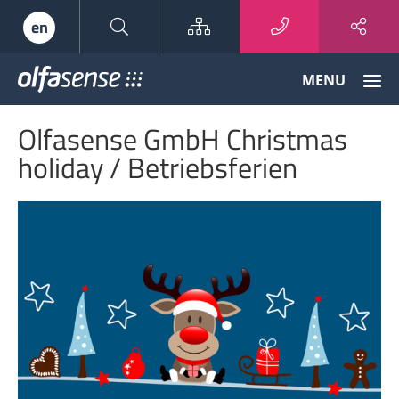
Sitemap
en
Olfasense
MENU
-
From
Olfasense GmbH Christmas
Odour
Data
holiday / Betriebsferien
to
Odour
Knowledge