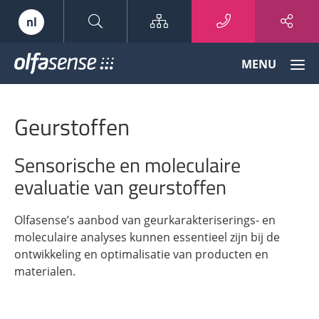
Sitemap
nl
Olfasense
MENU
-
From
Odour
Geurstoffen
Data
to
Odour
Sensorische en moleculaire
Knowledge
evaluatie van geurstoffen
Olfasense’s aanbod van geurkarakteriserings- en
moleculaire analyses kunnen essentieel zijn bij de
ontwikkeling en optimalisatie van producten en
materialen.