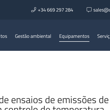
+34 669 297 284
sales@
utos
Gestão ambiental
Equipamentos
Servi
de ensaios de emissões de
 controlo de temperatura