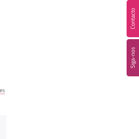
Contacto
Siga-nos
es