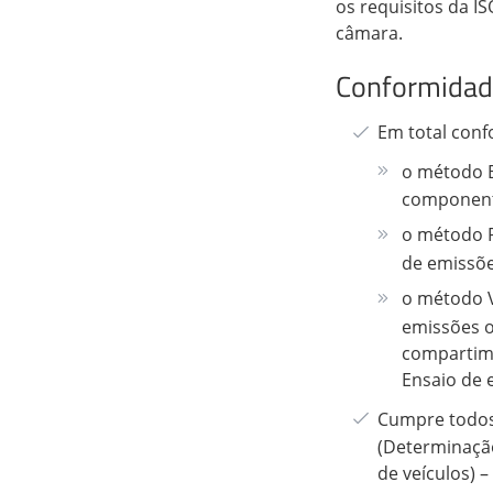
os requisitos da 
câmara.
Conformidad
Em total con
o método 
componente
o método P
de emissõe
o método 
emissões 
compartime
Ensaio de 
Cumpre todos 
(Determinação
de veículos)