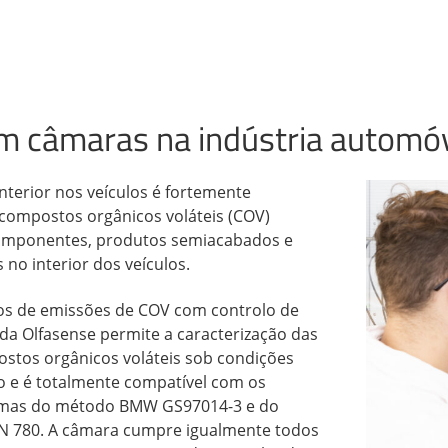
m câmaras na indústria automó
interior nos veículos é fortemente
 compostos orgânicos voláteis (COV)
componentes, produtos semiacabados e
s no interior dos veículos.
os de emissões de COV com controlo de
da Olfasense permite a caracterização das
stos orgânicos voláteis sob condições
o e é totalmente compatível com os
ormas do método BMW GS97014-3 e do
 780. A câmara cumpre igualmente todos