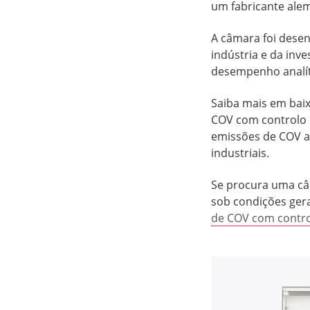
um fabricante ale
A câmara foi desen
indústria e da inv
desempenho analít
Saiba mais em bai
COV com controlo d
emissões de COV al
industriais.
Se procura uma câ
sob condições gerai
de COV com contro