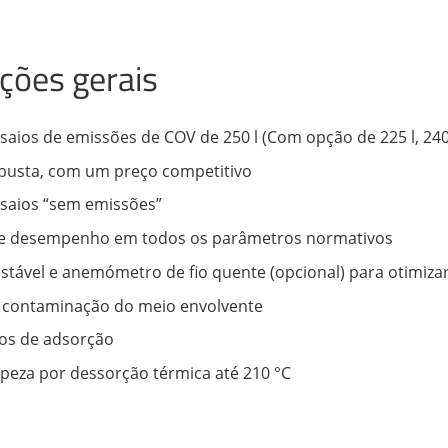
ações gerais
aios de emissões de COV de 250 l (Com opção de 225 l, 240
busta, com um preço competitivo
saios “sem emissões”
o e desempenho em todos os parâmetros normativos
ustável e anemómetro de fio quente (opcional) para otimiza
 contaminação do meio envolvente
mos de adsorção
peza por dessorção térmica até 210 °C