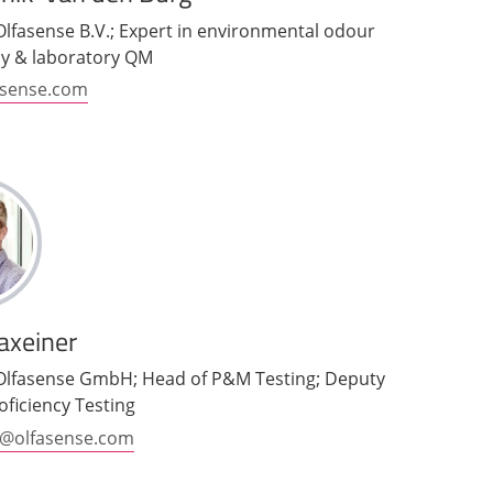
 Olfasense B.V.; Expert in environmental odour
cy & laboratory QM
asense.com
axeiner
 Olfasense GmbH; Head of P&M Testing; Deputy
oficiency Testing
@olfasense.com