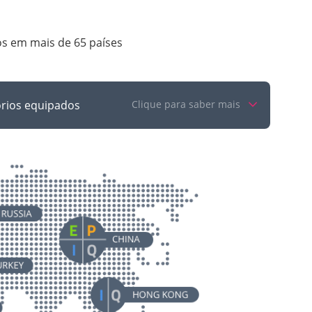
os em mais de 65 países
órios equipados
Clique para saber mais
erica
India
P
E
I
China
P
E
I
Q
P
E
I
Q
Bangladesh
I
Thailand
I
Saudi Arabia
E
Bahrain
E
Japan
P
Hong Kong
I
Q
Emirates
E
Malaysia
E