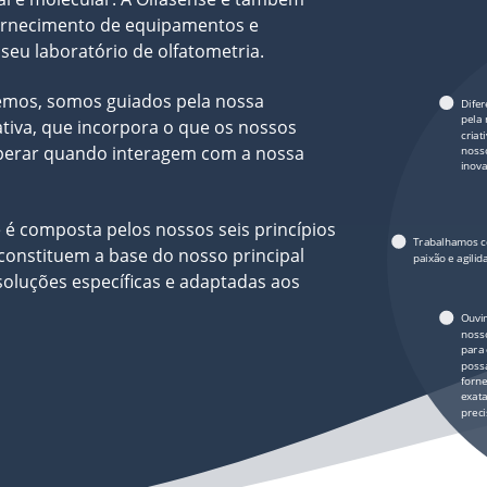
fornecimento de equipamentos e
 seu laboratório de olfatometria.
emos, somos guiados pela nossa
Dife
pela
tiva, que incorpora o que os nossos
criat
perar quando interagem com a nossa
nosso
inov
 é composta pelos nossos seis princípios
Trabalhamos 
constituem a base do nosso principal
paixão e agilid
 soluções específicas e adaptadas aos
Ouvi
nosso
para
poss
forne
exat
prec