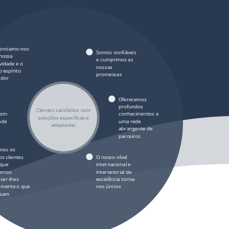
renciamo-nos
Somos confiáveis
 nossa
e cumprimos as
ividade e o
nossas
 espírito
promessas
ador
Oferecemos
profundos
Clientes satisfeitos com
com
conhecimentos e
soluções específicas e
ade
uma rede
adaptadas
abrangente de
parceiros
mos os
s clientes
O nosso nível
 que
internacional e
amos
intersetorial de
cer-lhes
excelência torna-
amente o que
nos únicos
isam