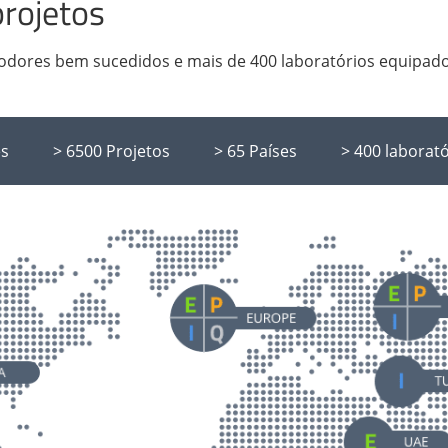
rojetos
 odores bem sucedidos e mais de 400 laboratórios equipad
es
> 6500 Projetos
> 65 Países
> 400 laborat
North Am
Netherlands
P
E
I
Q
Sweden
P
E
I
Q
United States
Spain
P
I
Q
P
E
I
Q
Mexico
P
I
Q
Norway
I
Q
Costa Rica
E
Belgium
P
I
Q
Q
Canada
E
Italy
P
E
I
Q
Ireland
I
Asia
on
P
E
I
Hungary
I
Q
United Arad 
Greece
P
E
Taiwan
P