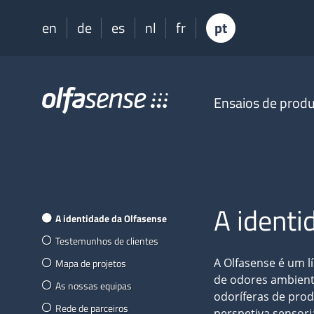
en
de
es
nl
fr
pt
Olfasense
Ensaios de prod
-
From
Odour
Data
to
Odour
Knowledge
A identi
A identidade da Olfasense
Testemunhos de clientes
A Olfasense é um l
Mapa de projetos
de odores ambienta
As nossas equipas
odoríferas de prod
Rede de parceiros
perspetiva sensori