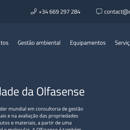
+34 669 297 284
contact@o
utos
Gestão ambiental
Equipamentos
Servi
dade da Olfasense
íder mundial em consultoria de gestão
is e na avaliação das propriedades
utos e materiais, a partir de uma
al e molecular. A Olfasense é também