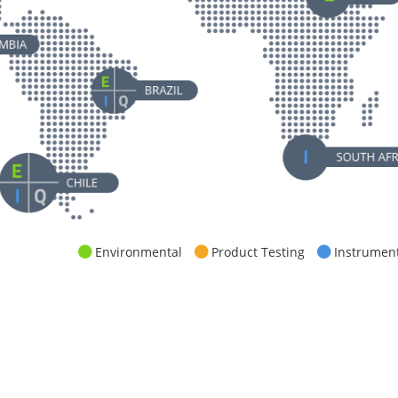
France
P
E
I
Q
Oman
E
Germany
P
E
I
Q
Qatar
E
Czech Republic
P
I
Q
Israel
P
E
I
Q
Vietnam
P
South America
Turkey
I
Colombia
E
I
Philippines
E
Chile
E
I
Q
Singapore
E
I
Brazil
E
I
Q
Lebanon
E
Argentinia
E
I
Korea
P
I
Q
Kazakhstan
E
Environmental
Product Testing
Instrumen