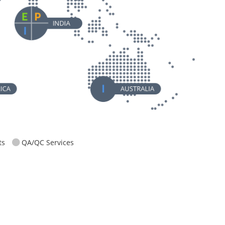
Sri Lanka
E
Oceania
New Zealand
I
Australia
I
Africa
South Africa
I
Q
Senegal
E
ts
QA/QC Services