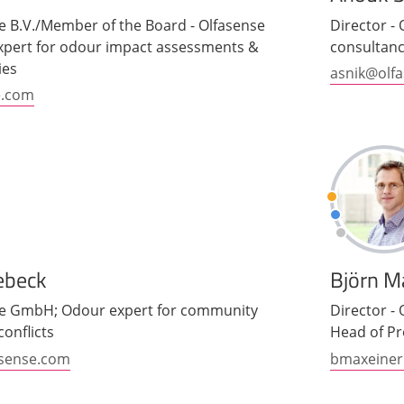
se B.V./Member of the Board - Olfasense
Director -
expert for odour impact assessments &
consultan
ies
asnik@olf
e.com
ebeck
Björn M
nse GmbH; Odour expert for community
Director -
conflicts
Head of Pr
sense.com
bmaxeiner