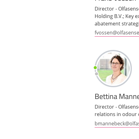
Director - Olfasen
Holding B.V.; Key 
abatement strateg
fvossen@olfasens
Bettina Mann
Director - Olfase
relations in odour 
bmannebeck@olfa