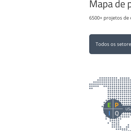
Mapa de p
6500+ projetos de
Todos os setor
Europe
Denmark
E
I
Q
United Kingdom
Ukraine
P
Switzerland
P
E
I
Slovakia
E
Q
Russian Federati
Romania
E
I
Q
Serbia
P