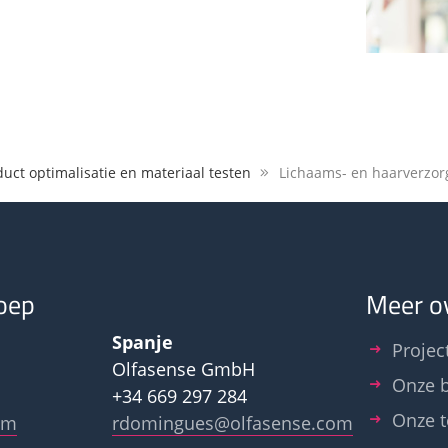
uct optimalisatie en materiaal testen
Lichaams- en haarverzor
oep
Meer o
Spanje
Projec
Olfasense GmbH
Onze b
+34 669 297 284
Onze 
om
rdomingues@olfasense.com