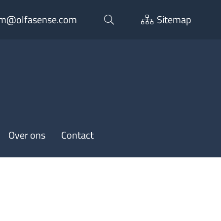
m@olfasense.com
Sitemap
Over ons
Contact