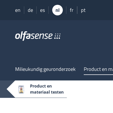
en
de
es
nl
fr
pt
Olfasense
-
From
Odour
Data
to
Odour
Milieukundig geuronderzoek
Product en ma
Knowledge
Product en
materiaal testen