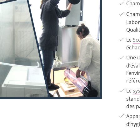
Chamb
Chamb
Labor
Qualit
Le
Sc
échan
Une i
d’éva
l’env
référ
Le
sy
stand
des pa
Appar
d’hyg