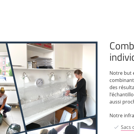
Combi
indiv
Notre but e
combinant
des résulta
l’échantill
aussi proch
Notre infr
Sacs 