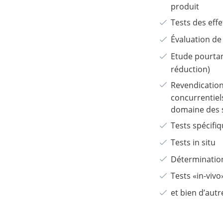
produit
Tests des eff
Évaluation d
Etude pourtan
réduction)
Revendication
concurrentiel
domaine des s
Tests spécifiq
Tests in situ
Détermination
Tests «in-vivo»
et bien d’aut