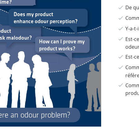
De qu
Comme
Y-a-t
Est-c
odeur
Est-c
Comme
référ
Comme
produ