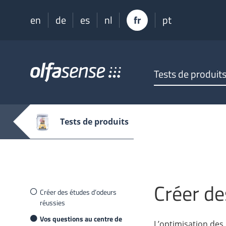
en
de
es
nl
fr
pt
Olfasense
Tests de produit
-
From
Odour
Data
Tests de produits
to
Odour
Knowledge
Créer de
Créer des études d’odeurs
réussies
Vos questions au centre de
L’optimisation des 