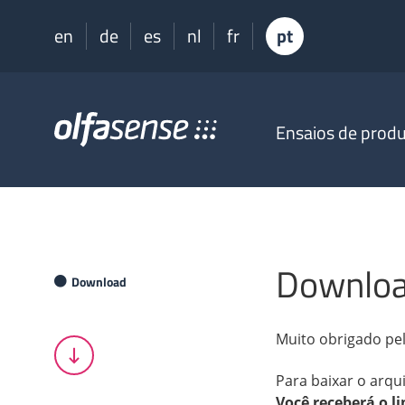
en
de
es
nl
fr
pt
Olfasense
Ensaios de prod
-
From
Odour
Data
to
Odour
Knowledge
Downlo
Download
Muito obrigado pe
Para baixar o arqu
Você receberá o l