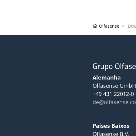
Olfasense
Dow
Grupo Olfas
Alemanha
Olfasense GmbH
+49 431 22012-0
de@olfasense.c
Países Baixos
Olfasense B.V.