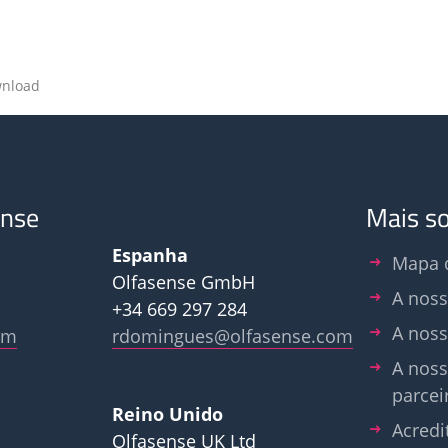
nload
ense
Mais s
Espanha
Mapa d
Olfasense GmbH
A noss
+34 669 297 284
A noss
om
rdomingues@olfasense.com
A noss
parcei
Reino Unido
Acredi
Olfasense UK Ltd