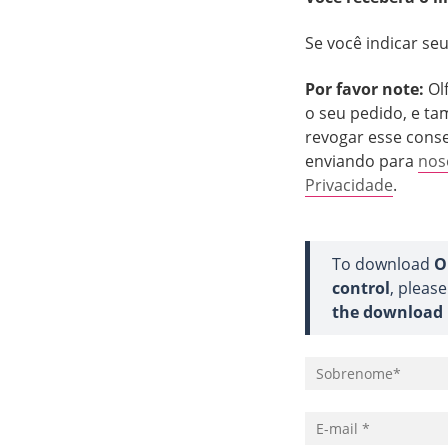
Se você indicar seu
Por favor note:
Olf
o seu pedido, e ta
revogar esse cons
enviando para
nos
Privacidade
.
To download
O
control
, pleas
the download l