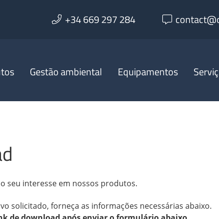
+34 669 297 284
contact@o
utos
Gestão ambiental
Equipamentos
Servi
ad
lo seu interesse em nossos produtos.
ivo solicitado, forneça as informações necessárias abaixo.
ink de download após enviar o formulário abaixo.