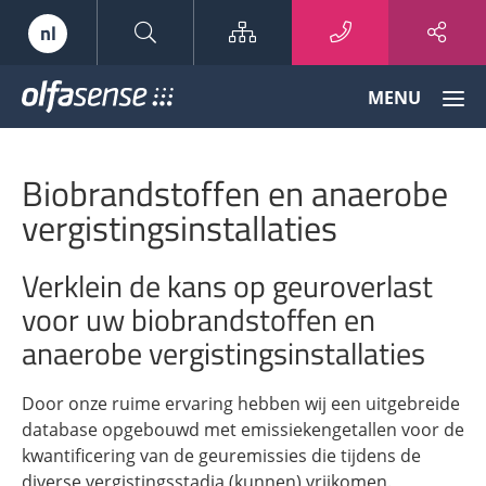
Sitemap
nl
Olfasense
MENU
-
From
Odour
Biobrandstoffen en anaerobe
Data
to
vergistingsinstallaties
Odour
Knowledge
Verklein de kans op geuroverlast
voor uw biobrandstoffen en
anaerobe vergistingsinstallaties
Door onze ruime ervaring hebben wij een uitgebreide
database opgebouwd met emissiekengetallen voor de
kwantificering van de geuremissies die tijdens de
diverse vergistingsstadia (kunnen) vrijkomen.