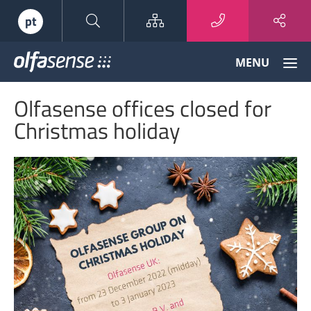
Sitemap
pt
Olfasense
MENU
-
From
Olfasense offices closed for
Odour
Data
Christmas holiday
to
Odour
Knowledge