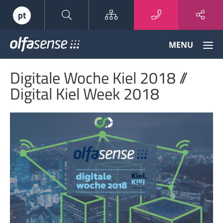
Sitemap
pt
Olfasense
MENU
-
From
Digitale Woche Kiel 2018 //
Odour
Data
Digital Kiel Week 2018
to
Odour
Knowledge