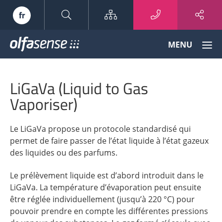
Sitemap
fr
Olfasense
MENU
-
From
Odour
LiGaVa (Liquid to Gas
Data
to
Vaporiser)
Odour
Knowledge
Le LiGaVa propose un protocole standardisé qui
permet de faire passer de l’état liquide à l’état gazeux
des liquides ou des parfums.
Le prélèvement liquide est d’abord introduit dans le
LiGaVa. La température d’évaporation peut ensuite
être réglée individuellement (jusqu’à 220 °C) pour
pouvoir prendre en compte les différentes pressions