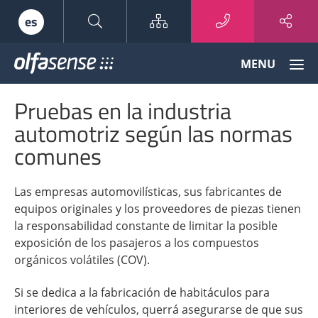
Sitemap
es
Olfasense
MENU
-
From
Pruebas en la industria
Odour
Data
automotriz según las normas
to
comunes
Odour
Knowledge
Las empresas automovilísticas, sus fabricantes de
equipos originales y los proveedores de piezas tienen
la responsabilidad constante de limitar la posible
exposición de los pasajeros a los compuestos
orgánicos volátiles (COV).
Si se dedica a la fabricación de habitáculos para
interiores de vehículos, querrá asegurarse de que sus