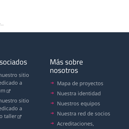
Olfasense GmbH successfully passes yearly DAkkS audit
asociados
Más sobre
nosotros
nuestro sitio
edicado a
Mapa de proyectos
um
Nuestra identidad
nuestro sitio
Nuestros equipos
edicado a
Nuestra red de socios
o taller
Acreditaciones,