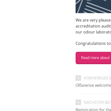
We are very pleas
accreditation audi
our odour laborator
Congratulations to
Read more about O
VORHERIGER 
Olfasense welcom
NÄCHSTER BE
Registration for t