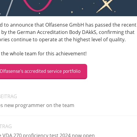
ed to announce that Olfasense GmbH has passed the recent
t by the German Accreditation Body DAkkS, confirming that
ies continue to operate at the highest level of quality.
 the whole team for this achievement!
lfasense’s accredited service portfolio
BEITRAG
es new programmer on the team
ITRAG
he VDA 270 proficiency test 2024 now open