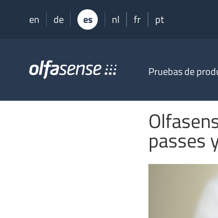
en
de
es
nl
fr
pt
Olfasense
Pruebas de prod
-
From
Odour
Data
Olfasen
to
Odour
passes y
Knowledge