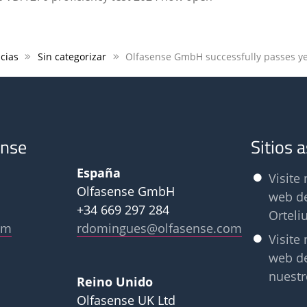
cias
Sin categorizar
ense
Sitios 
España
Visite 
Olfasense GmbH
web d
+34 669 297 284
Orteli
om
rdomingues@olfasense.com
Visite 
web d
nuestr
Reino Unido
Olfasense UK Ltd